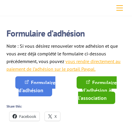
Skip
Men
to
content
Formulaire d’adhésion
Note : Si vous désirez renouveler votre adhésion et que
vous avez déjà complété le formulaire ci-dessous
précédemment, vous pouvez
vous rendre directement au
paiement de l’adhésion sur le portail Paypal.
Formulaire
Formulaire
d’adhésion
d'adhésion à
l'association
Share this:
Facebook
X