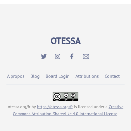
OTESSA
Back
To
Top
À propos
Blog
Board Login
Attributions
Contact
otessa.org/fr
by
https://otessa.org/fr
is licensed under a
Creative
Commons Attribution-ShareAlike 4.0 International License
.