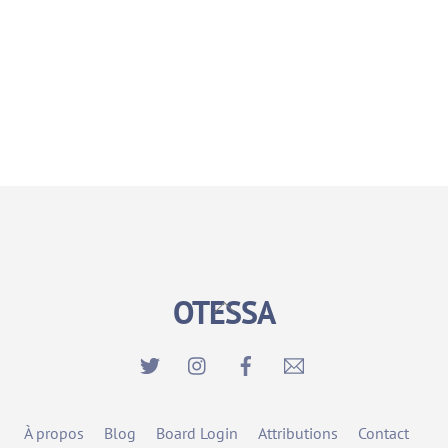
OTESSA
Back
To
Top
À propos
Blog
Board Login
Attributions
Contact