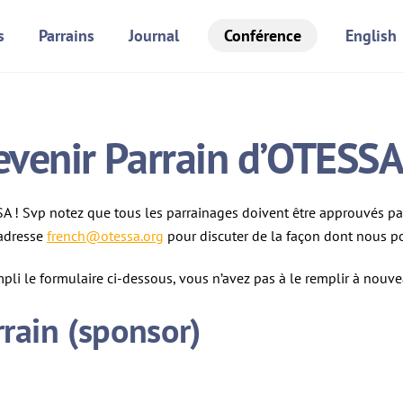
s
Parrains
Journal
Conférence
English
evenir Parrain d’OTESS
SSA ! Svp notez que tous les parrainages doivent être approuvés pa
’adresse
french@otessa.org
pour discuter de la façon dont nous po
mpli le formulaire ci-dessous, vous n’avez pas à le remplir à nou
rrain (sponsor)