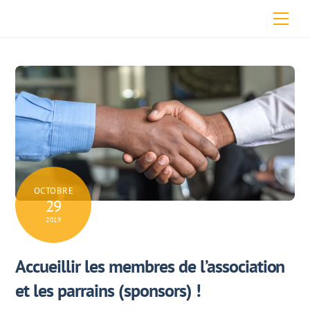
Skip
Men
to
content
OCTOBRE
29
2019
Accueillir les membres de l’association
et les parrains (sponsors) !