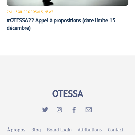
CALL FOR PROPOSALS
,
NEWS
#OTESSA22 Appel à propositions (date limite 15
décembre)
OTESSA
Back
To
Top
À propos
Blog
Board Login
Attributions
Contact