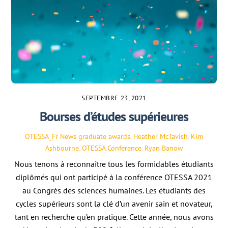
SEPTEMBRE 23, 2021
Bourses d’études supérieures
OTESSA_Fr
News
graduate awards
,
Heather McTavish
,
Kim
Ashbourne
,
OTESSA Conference
,
Ryan Banow
Nous tenons à reconnaître tous les formidables étudiants
diplômés qui ont participé à la conférence OTESSA 2021
au Congrès des sciences humaines. Les étudiants des
cycles supérieurs sont la clé d’un avenir sain et novateur,
tant en recherche qu’en pratique. Cette année, nous avons