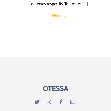
contextes respectifs. Toutes les […]
More
OTESSA
Back
To
Top